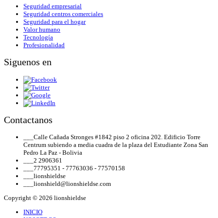
Seguridad empresarial
Seguridad centros comerciales
Seguridad para el hogar
Valor humano
Tecnología
Profesionalidad
Siguenos en
Contactanos
___
Calle Cañada Stronges #1842 piso 2 oficina 202. Edificio Torre
Centrum subiendo a media cuadra de la plaza del Estudiante Zona San
Pedro La Paz - Bolivia
___
2 2906361
___
77795351 - 77763036 - 77570158
___
lionshieldse
___
lionshield@lionshieldse.com
Copyright © 2026 lionshieldse
INICIO